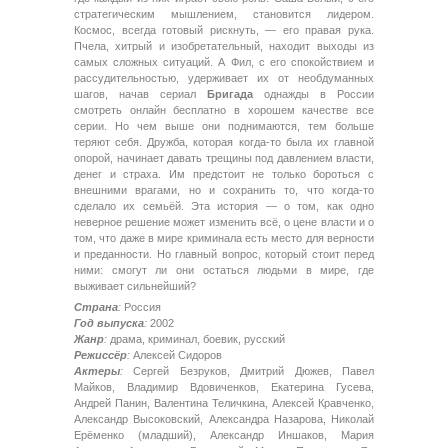
стратегическим мышлением, становится лидером.
Космос, всегда готовый рискнуть, — его правая рука.
Пчела, хитрый и изобретательный, находит выходы из
самых сложных ситуаций. А Фил, с его спокойствием и
рассудительностью, удерживает их от необдуманных
шагов, начав сериал
Бригада
однажды в России
смотреть онлайн бесплатно в хорошем качестве все
серии. Но чем выше они поднимаются, тем больше
теряют себя. Дружба, которая когда-то была их главной
опорой, начинает давать трещины под давлением власти,
денег и страха. Им предстоит не только бороться с
внешними врагами, но и сохранить то, что когда-то
сделало их семьёй. Эта история — о том, как одно
неверное решение может изменить всё, о цене власти и о
том, что даже в мире криминала есть место для верности
и преданности. Но главный вопрос, который стоит перед
ними: смогут ли они остаться людьми в мире, где
выживает сильнейший?
Страна
:
Россия
Год выпуска
:
2002
Жанр
:
драма, криминал, боевик, русский
Режиссёр
:
Алексей Сидоров
Актеры
:
Сергей Безруков, Дмитрий Дюжев, Павел
Майков, Владимир Вдовиченков, Екатерина Гусева,
Андрей Панин, Валентина Теличкина, Алексей Кравченко,
Александр Высоковский, Александра Назарова, Николай
Ерёменко (младший), Александр Иншаков, Мария