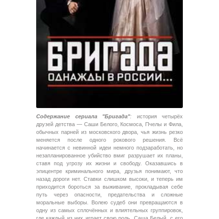
Содержание сериала "Бригада"
:
история четырёх
друзей детства — Саши Белого, Космоса, Пчелы и Фила,
обычных парней из московского двора, чья жизнь резко
меняется после одного рокового решения. Всё
начинается с невинной идеи немного подзаработать, но
незапланированное убийство вмиг разрушает их планы,
ставя под угрозу их жизни и свободу. Оказавшись в
эпицентре криминального мира, друзья понимают, что
назад дороги нет. Ставки слишком высоки, и теперь им
приходится бороться за выживание, прокладывая себе
путь через опасности, предательства и сложные
моральные выборы. Волею судеб они превращаются в
одну из самых сплочённых и влиятельных группировок,
где каждый из них играет свою роль. Саша Белый, с его