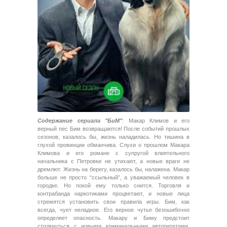
Содержание сериала "БиМ"
:
Макар Климов и его
верный пес Бим возвращаются! После событий прошлых
сезонов, казалось бы, жизнь наладилась. Но тишина в
глухой провинции обманчива. Слухи о прошлом Макара
Климова и его романе с супругой влиятельного
начальника с Петровки не утихают, а новые враги не
дремлют. Жизнь на берегу, казалось бы, налажена. Макар
больше не просто “ссыльный”, а уважаемый человек в
городке. Но покой ему только снится. Торговля и
контрабанда наркотиками процветают, и новые лица
стремятся установить свои правила игры. Бим, как
всегда, чует неладное. Его верное чутье безошибочно
определяет опасность. Макару и Биму предстоит
столкнуться с новыми криминальными авторитетами,