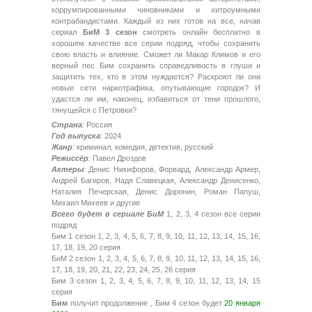
коррумпированными чиновниками и хитроумными
контрабандистами. Каждый из них готов на все, начав
сериал
БиМ 3 сезон
смотреть онлайн бесплатно в
хорошем качестве все серии подряд, чтобы сохранить
свою власть и влияние. Сможет ли Макар Климов и его
верный пес Бим сохранить справедливость в глуши и
защитить тех, кто в этом нуждается? Раскроют ли они
новые сети наркотрафика, опутывающие городок? И
удастся ли им, наконец, избавиться от тени прошлого,
тянущейся с Петровки?
Страна
:
Россия
Год выпуска
:
2024
Жанр
:
криминал, комедия, детектив, русский
Режиссёр
:
Павел Дроздов
Актеры
:
Денис Никифоров, Форвард, Александр Армер,
Андрей Багиров, Надя Славецкая, Александр Денисенко,
Наталия Печерская, Денис Доронин, Роман Папуш,
Михаил Михеев и другие
Всего будет в сериале БиМ
1, 2, 3, 4 сезон все серии
подряд
Бим 1 сезон 1, 2, 3, 4, 5, 6, 7, 8, 9, 10, 11, 12, 13, 14, 15, 16,
17, 18, 19, 20 серия
БиМ 2 сезон 1, 2, 3, 4, 5, 6, 7, 8, 9, 10, 11, 12, 13, 14, 15, 16,
17, 18, 19, 20, 21, 22, 23, 24, 25, 26 серия
Бим 3 сезон 1, 2, 3, 4, 5, 6, 7, 8, 9, 10, 11, 12, 13, 14, 15
серия
Бим
получит продолжение , Бим 4 сезон будет
20 января