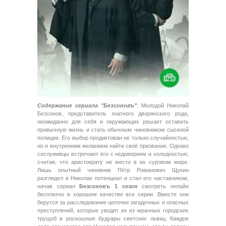
Содержание сериала "Безсоновъ"
:
Молодой Николай
Безсонов, представитель знатного дворянского рода,
неожиданно для себя и окружающих решает оставить
привычную жизнь и стать обычным чиновником сыскной
полиции. Его выбор продиктован не только случайностью,
но и внутренним желанием найти своё призвание. Однако
сослуживцы встречают его с недоверием и холодностью,
считая, что аристократу не место в их суровом мире.
Лишь опытный чиновник Пётр Романович Щукин
разглядел в Николае потенциал и стал его наставником,
начав сериал
Безсоновъ 1 сезон
смотреть онлайн
бесплатно в хорошем качестве все серии. Вместе они
берутся за расследование цепочки загадочных и опасных
преступлений, которые уводят их из мрачных городских
трущоб в роскошные будуары светских львиц. Каждое