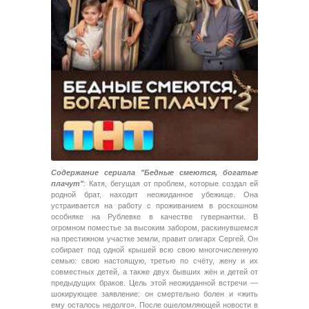
Содержание сериала "Бедные смеются, богатые
плачут"
:
Катя, бегущая от проблем, которые создал ей
родной брат, находит неожиданное убежище. Она
устраивается на работу с проживанием в роскошном
особняке на Рублевке в качестве гувернантки. В
огромном поместье за высоким забором, раскинувшемся
на престижном участке земли, правит олигарх Сергей. Он
собирает под одной крышей всю свою многочисленную
семью: свою настоящую, третью по счёту, жену и их
совместных детей, а также двух бывших жён и детей от
предыдущих браков. Цель этой неожиданной встречи —
шокирующее заявление: он смертельно болен и «жить
ему осталось недолго». После ошеломляющей новости в