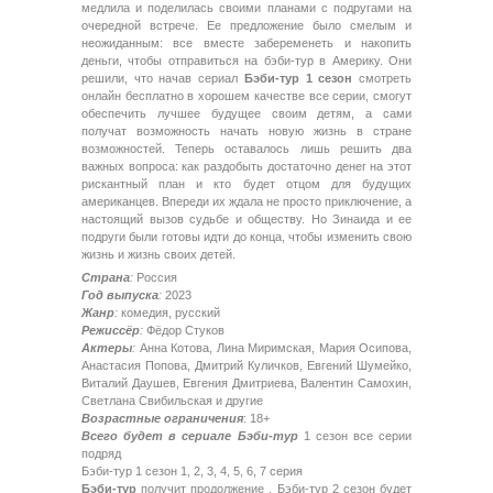
медлила и поделилась своими планами с подругами на
очередной встрече. Ее предложение было смелым и
неожиданным: все вместе забеременеть и накопить
деньги, чтобы отправиться на бэби-тур в Америку. Они
решили, что начав сериал
Бэби-тур 1 сезон
смотреть
онлайн бесплатно в хорошем качестве все серии, смогут
обеспечить лучшее будущее своим детям, а сами
получат возможность начать новую жизнь в стране
возможностей. Теперь оставалось лишь решить два
важных вопроса: как раздобыть достаточно денег на этот
рискантный план и кто будет отцом для будущих
американцев. Впереди их ждала не просто приключение, а
настоящий вызов судьбе и обществу. Но Зинаида и ее
подруги были готовы идти до конца, чтобы изменить свою
жизнь и жизнь своих детей.
Страна
:
Россия
Год выпуска
:
2023
Жанр
:
комедия, русский
Режиссёр
:
Фёдор Стуков
Актеры
:
Анна Котова, Лина Миримская, Мария Осипова,
Анастасия Попова, Дмитрий Куличков, Евгений Шумейко,
Виталий Даушев, Евгения Дмитриева, Валентин Самохин,
Светлана Свибильская и другие
Возрастные ограничения
: 18+
Всего будет в сериале Бэби-тур
1 сезон все серии
подряд
Бэби-тур 1 сезон 1, 2, 3, 4, 5, 6, 7 серия
Бэби-тур
получит продолжение , Бэби-тур 2 сезон будет