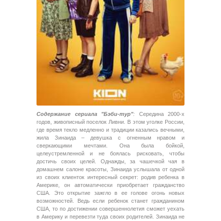
Содержание сериала "Бэби-тур"
:
Середина 2000-х
годов, живописный поселок Ливни. В этом уголке России,
где время текло медленно и традиции казались вечными,
жила Зинаида – девушка с огненным нравом и
сверкающими мечтами. Она была бойкой,
целеустремленной и не боялась рисковать, чтобы
достичь своих целей. Однажды, за чашечкой чая в
домашнем салоне красоты, Зинаида услышала от одной
из своих клиенток интересный секрет: родив ребенка в
Америке, он автоматически приобретает гражданство
США. Это открытие зажгло в ее голове огонь новых
возможностей. Ведь если ребенок станет гражданином
США, то по достижении совершеннолетия сможет уехать
в Америку и перевезти туда своих родителей. Зинаида не