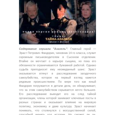
Содержание сериала "Азазель"
:
Главный герой —
Эраст Петрович Фандорин, чиновник 14-го класса, служит
скромным письмоводителем в Сыскном отделении.
Втайне он мечтает о карьере сыщика, но пока его
обязанности ограничиваются бумажной работой. Однако
судьба преподносит ему неожиданный шанс: Эраст
оказывается втянут в расследование загадочного
самоубийства, которое на первый взгляд кажется
рядовым происшествием. По мере того как юный
Фандорин погружается в детали дела, он обнаруживает,
что за этим самоубийством скрывается нечто большее.
Его расследование выводит его на след тайной
организации, члены которой занимают ключевые посты в
разных странах и оказывают влияние на мировую
политику, экономику и даже культуру. Эраст начинает
понимать, что столкнулся с могущественной силой,
способной менять ход истории. Но сможет ли он,