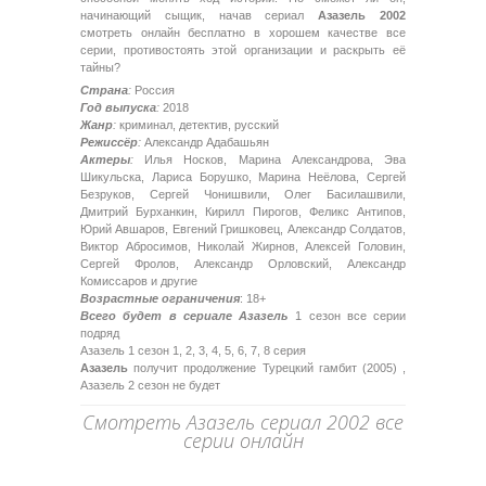
начинающий сыщик, начав сериал
Азазель 2002
смотреть онлайн бесплатно в хорошем качестве все
серии, противостоять этой организации и раскрыть её
тайны?
Страна
:
Россия
Год выпуска
:
2018
Жанр
:
криминал, детектив, русский
Режиссёр
:
Александр Адабашьян
Актеры
:
Илья Носков, Марина Александрова, Эва
Шикульска, Лариса Борушко, Марина Неёлова, Сергей
Безруков, Сергей Чонишвили, Олег Басилашвили,
Дмитрий Бурханкин, Кирилл Пирогов, Феликс Антипов,
Юрий Авшаров, Евгений Гришковец, Александр Солдатов,
Виктор Абросимов, Николай Жирнов, Алексей Головин,
Сергей Фролов, Александр Орловский, Александр
Комиссаров и другие
Возрастные ограничения
: 18+
Всего будет в сериале Азазель
1 сезон все серии
подряд
Азазель 1 сезон 1, 2, 3, 4, 5, 6, 7, 8 серия
Азазель
получит продолжение Турецкий гамбит (2005) ,
Азазель 2 сезон не будет
Смотреть Азазель сериал 2002 все
серии онлайн