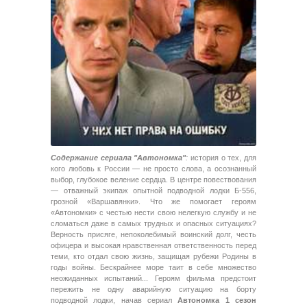
Содержание сериала "Автономка"
:
история о тех, для
кого любовь к России — не просто слова, а осознанный
выбор, глубокое веление сердца. В центре повествования
— отважный экипаж опытной подводной лодки Б-556,
грозной «Варшавянки». Что же помогает героям
«Автономки» с честью нести свою нелегкую службу и не
сломаться даже в самых трудных и опасных ситуациях?
Верность присяге, непоколебимый воинский долг, честь
офицера и высокая нравственная ответственность перед
теми, кто отдал свою жизнь, защищая рубежи Родины в
годы войны. Бескрайнее море таит в себе множество
неожиданных испытаний... Героям фильма предстоит
пережить не одну аварийную ситуацию на борту
подводной лодки, начав сериал
Автономка 1 сезон