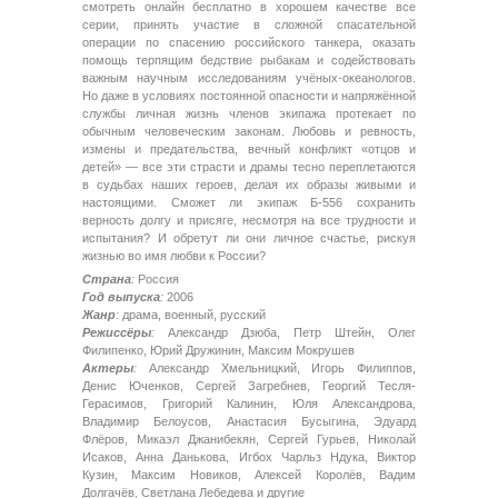
смотреть онлайн бесплатно в хорошем качестве все
серии, принять участие в сложной спасательной
операции по спасению российского танкера, оказать
помощь терпящим бедствие рыбакам и содействовать
важным научным исследованиям учёных-океанологов.
Но даже в условиях постоянной опасности и напряжённой
службы личная жизнь членов экипажа протекает по
обычным человеческим законам. Любовь и ревность,
измены и предательства, вечный конфликт «отцов и
детей» — все эти страсти и драмы тесно переплетаются
в судьбах наших героев, делая их образы живыми и
настоящими. Сможет ли экипаж Б-556 сохранить
верность долгу и присяге, несмотря на все трудности и
испытания? И обретут ли они личное счастье, рискуя
жизнью во имя любви к России?
Страна
:
Россия
Год выпуска
:
2006
Жанр
:
драма, военный, русский
Режиссёры
:
Александр Дзюба, Петр Штейн, Олег
Филипенко, Юрий Дружинин, Максим Мокрушев
Актеры
:
Александр Хмельницкий, Игорь Филиппов,
Денис Юченков, Сергей Загребнев, Георгий Тесля-
Герасимов, Григорий Калинин, Юля Александрова,
Владимир Белоусов, Анастасия Бусыгина, Эдуард
Флёров, Микаэл Джанибекян, Сергей Гурьев, Николай
Исаков, Анна Данькова, Игбох Чарльз Ндука, Виктор
Кузин, Максим Новиков, Алексей Королёв, Вадим
Долгачёв, Светлана Лебедева и другие