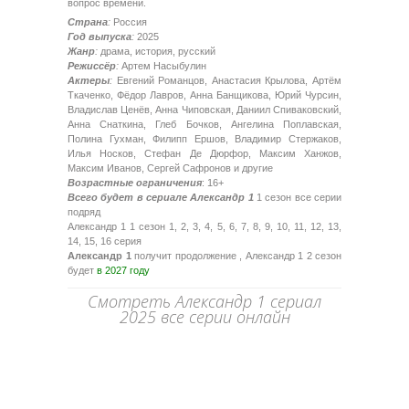
вопрос времени.
Страна
:
Россия
Год выпуска
:
2025
Жанр
:
драма, история, русский
Режиссёр
:
Артем Насыбулин
Актеры
:
Евгений Романцов, Анастасия Крылова, Артём
Ткаченко, Фёдор Лавров, Анна Банщикова, Юрий Чурсин,
Владислав Ценёв, Анна Чиповская, Даниил Спиваковский,
Анна Снаткина, Глеб Бочков, Ангелина Поплавская,
Полина Гухман, Филипп Ершов, Владимир Стержаков,
Илья Носков, Стефан Де Дюрфор, Максим Ханжов,
Максим Иванов, Сергей Сафронов и другие
Возрастные ограничения
: 16+
Всего будет в сериале Александр 1
1 сезон все серии
подряд
Александр 1 1 сезон 1, 2, 3, 4, 5, 6, 7, 8, 9, 10, 11, 12, 13,
14, 15, 16 серия
Александр 1
получит продолжение , Александр 1 2 сезон
будет
в 2027 году
Смотреть Александр 1 сериал
2025 все серии онлайн