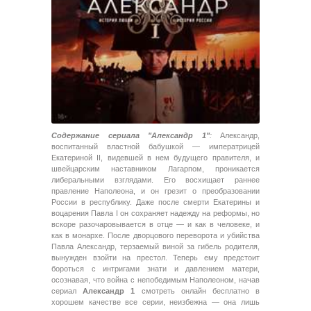
Содержание сериала "Александр 1"
:
Александр,
воспитанный властной бабушкой — императрицей
Екатериной II, видевшей в нем будущего правителя, и
швейцарским наставником Лагарпом, проникается
либеральными взглядами. Его восхищает раннее
правление Наполеона, и он грезит о преобразовании
России в республику. Даже после смерти Екатерины и
воцарения Павла I он сохраняет надежду на реформы, но
вскоре разочаровывается в отце — и как в человеке, и
как в монархе. После дворцового переворота и убийства
Павла Александр, терзаемый виной за гибель родителя,
вынужден взойти на престол. Теперь ему предстоит
бороться с интригами знати и давлением матери,
осознавая, что война с непобедимым Наполеоном, начав
сериал
Александр 1
смотреть онлайн бесплатно в
хорошем качестве все серии, неизбежна — она лишь