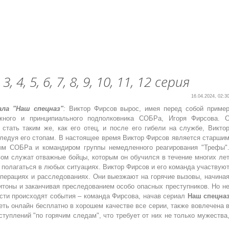
4, 5, 6, 7, 8, 9, 10, 11, 12 серия
16.04.2024, 02:3
ала "Наш спецназ"
:
Виктор Фирсов вырос, имея перед собой приме
ажного и принципиального подполковника СОБРа, Игоря Фирсова. 
 стать таким же, как его отец, и после его гибели на службе, Викто
следуя его стопам. В настоящее время Виктор Фирсов является старши
ым СОБРа и командиром группы немедленного реагирования "Трефы"
вом служат отважные бойцы, которым он обучился в течение многих ле
 полагаться в любых ситуациях. Виктор Фирсов и его команда участвую
перациях и расследованиях. Они выезжают на горячие вызовы, начина
итоны и заканчивая преследованием особо опасных преступников. Но н
ости происходят события – команда Фирсова, начав сериал
Наш спецна
ть онлайн бесплатно в хорошем качестве все серии, также вовлечена 
туплений "по горячим следам", что требует от них не только мужества