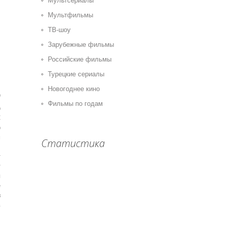
Мультсериалы
Мультфильмы
ТВ-шоу
Зарубежные фильмы
Российские фильмы
Турецкие сериалы
Новогоднее кино
0
Фильмы по годам
р
С
р
м
Статистика
.
т
т
я
е
з
в
,