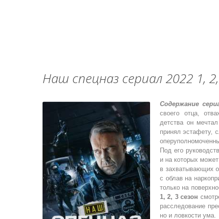
Наш спецназ сериал 2022 1, 2, 3, 
Содержание сери
своего отца, отв
детства он мечтал
принял эстафету, 
оперуполномоченн
Под его руководст
и на которых может
в захватывающих о
с облав на наркопр
только на поверхн
1, 2, 3 сезон
смотре
расследование прес
но и ловкости ума.