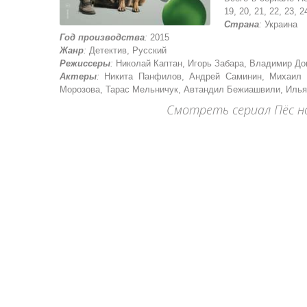
19, 20, 21, 22, 23, 2
Страна
:
Украина
Год производства
:
2015
Жанр
:
Детектив, Русский
Режиссеры
:
Николай Каптан, Игорь Забара, Владимир Д
Актеры
:
Никита Панфилов, Андрей Саминин, Михаил Ж
Морозова, Тарас Мельничук, Автандил Бежиашвили, Илья
Смотреть сериал Пёс но