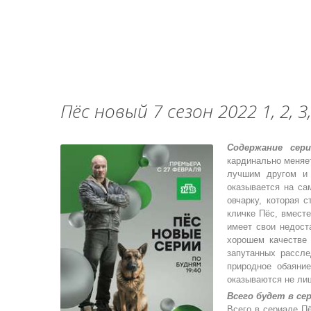
Пёс новый 7 сезон 2022 1, 2, 3, 4
Содержание сери
кардинально меняет
лучшим другом и 
оказывается на са
овчарку, которая 
кличке Пёс, вмест
имеет свои недост
хорошем качестве 
запутанных рассле
природное обаяни
оказываются не лиш
Всего будет в се
Всего в сериале Пёс 