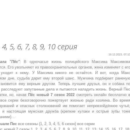
, 5, 6, 7, 8, 9, 10 серия
19.12.2023, 07:1
ала "Пёс"
:
В одночасье жизнь полицейского Максима Максимов
ся. Его увольняют из правоохранительных органов, жена изменяет с ег
уходит к нему. У Максима никого не остаётся. И вот, когда Мак
мом дне, судьба дарит ему второй шанс. Мужчина подбирает ранену
становится ему верным другом. Теперь лучшие друзья, он и собака п
е расследуют запутанные дела и пытаются наладить жизнь. Верный Пе
атки, но, начав
Пёс новый 7 сезон 2022
смотреть онлайн бесплатно 
все серии безоговорочно пожертвует жизнью ради хозяина. Во врем
дований и опасных столкновений им помогает непревзойдённое чутьё
е и настоящая мужская дружба (крепкие кулаки и острые зубы тож
ними)...
риале
Пес
все сезоны (1, 2, 3, 4, 5, 6 сезон) все серии
новый 7 сезон 1, 2, 3, 4, 5, 6, 7, 8, 9, 10, 11, 12, 13, 14, 15, 16, 17, 18