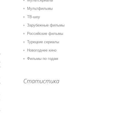
Мультсериалы
Мультфильмы
ТВ-шоу
Зарубежные фильмы
Российские фильмы
Турецкие сериалы
Новогоднее кино
0
Фильмы по годам
а
о
с
ю
Статистика
о
с
в
я
,
е
,