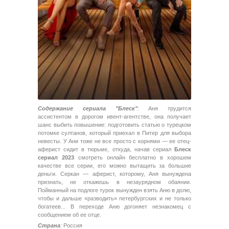
Содержание сериала "Блеск"
:
Аня трудится
ассистентом в дорогом ивент-агентстве, она получает
шанс выбить повышение: подготовить статью о турецком
потомке султанов, который приехал в Питер для выбора
невесты. У Ани тоже не все просто с корнями — ее отец-
аферист сидит в тюрьме, откуда, начав сериал
Блеск
сериал 2023
смотреть онлайн бесплатно в хорошем
качестве все серии, его можно вытащить за большие
деньги. Серкан — аферист, которому, Аня вынуждена
признать, не откажешь в незаурядном обаянии.
Пойманный на подлоге турок вынужден взять Аню в долю,
чтобы и дальше «разводить» петербургских и не только
богатеев... В переходе Аню догоняет незнакомец с
сообщением об ее отце.
Страна
:
Россия