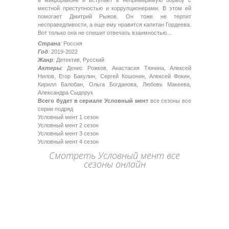
местной преступностью и коррупционерами. В этом ей
помогает Дмитрий Рыжов. Он тоже не терпит
несправедливости, а еще ему нравится капитан Гордеева.
Вот только она не спешит отвечать взаимностью…
Страна
:
Россия
Год
:
2019-2022
Жанр
:
Детектив, Русский
Актеры
:
Денис Рожков, Анастасия Тюнина, Алексей
Нилов, Егор Бакулин, Сергей Кошонин, Алексей Фокин,
Кирилл Балобан, Ольга Богданова, Любовь Макеева,
Александра Сыдорук
Всего будет в сериале Условный мент
все сезоны все
серии подряд
Условный мент 1 сезон
Условный мент 2 сезон
Условный мент 3 сезон
Условный мент 4 сезон
Смотреть Условный мент все
сезоны онлайн