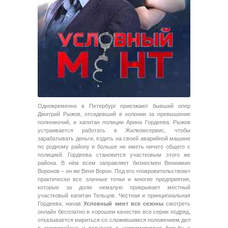
Одновременно в Петербург приезжают бывший опер
Дмитрий Рыжов, отсидевший в колонии за превышение
полномочий, и капитан полиции Арина Гордеева. Рыжов
устраивается работать в Жилкомсервис, чтобы
зарабатывать деньги, ездить на своей аварийной машине
по родному району и больше не иметь ничего общего с
полицией. Гордеева становится участковым этого же
района. В нём всем заправляет бизнесмен Вениамин
Воронов – он же Веня Ворон. Под его «покровительством»
практически все злачные точки и многие предприятия,
которые за долю немалую прикрывает местный
участковый капитан Тельцов. Честная и принципиальная
Гордеева, начав
Условный мент все сезоны
смотреть
онлайн бесплатно в хорошем качестве все серии подряд,
отказывается мириться со сложившимся положением дел
в микрорайоне и вступает в непримиримую борьбу с