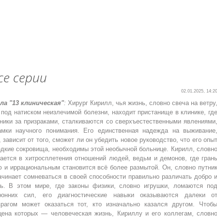
се серии
02.01.2025, 14:2
ла "13 клиническая"
:
Хирург Кирилл, чья жизнь, словно свеча на ветру
под натиском неизлечимой болезни, находит пристанище в клинике, гд
тники за призраками, сталкиваются со сверхъестественными явлениями
мки научного понимания. Его единственная надежда на выживание
, зависит от того, сможет ли он убедить новое руководство, что его опы
едкие сокровища, необходимы этой необычной больнице. Кирилл, словн
ается в хитросплетения отношений людей, ведьм и демонов, где гран
 и иррациональным становится всё более размытой. Он, словно путни
ачинает сомневаться в своей способности правильно различать добро 
жь. В этом мире, где законы физики, словно игрушки, ломаются по
ронних сил, его диагностические навыки оказываются далеки о
врагом может оказаться тот, кто изначально казался другом. Чтоб
цена которых — человеческая жизнь, Кириллу и его коллегам, словн