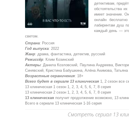
детективам, придёт
обстоятельства их
имеет значение. О
онлайн бесплатно
лабиринтам душ па
каждый день — это
светом.
Страна
:
Россия
Год выпуска
:
2022
Жанр
:
драма, фантастика, детектив, русский
Режиссёр
:
Клим Козинский
Актеры
:
Данила Козловский, Паулина Андреева, Виктори
Синявский, Кристина Бабушкина, Алёна Акимова, Татьяна 
Возрастные ограничения
: 18+
Всего будет в сериале 13 клиническая
1, 2 сезон все 
13 клиническая 1 сезон 1, 2, 3, 4, 5, 6, 7, 8 серия
13 клиническая 2 сезон 1, 2, 3, 4, 5, 6, 7, 8 серия
13 клиническая
получит продолжение возможно, 13 клини
Всего в сериале 13 клиническая 1-16 серия
Смотреть сериал 13 клини