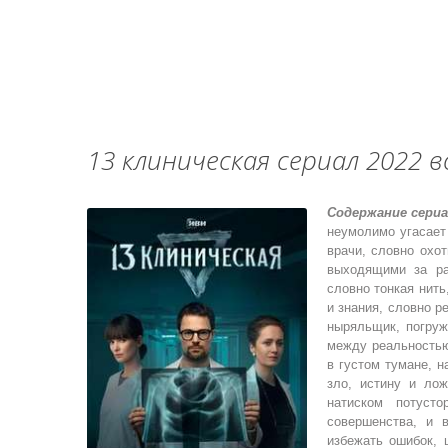
13 клиническая сериал 2022 в
Содержание сериа
неумолимо угасает 
врачи, словно охо
выходящими за ра
словно тонкая нить
и знания, словно р
ныряльщик, погруж
между реальностью
в густом тумане, н
зло, истину и ло
натиском потусто
совершенства, и 
избежать ошибок, 