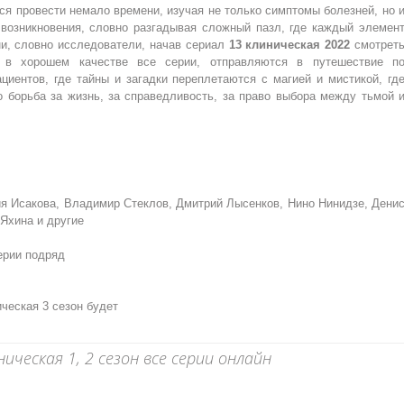
ся провести немало времени, изучая не только симптомы болезней, но 
 возникновения, словно разгадывая сложный пазл, где каждый элемен
ни, словно исследователи, начав сериал
13 клиническая 2022
смотрет
 в хорошем качестве все серии, отправляются в путешествие п
циентов, где тайны и загадки переплетаются с магией и мистикой, гд
 борьба за жизнь, за справедливость, за право выбора между тьмой 
я Исакова, Владимир Стеклов, Дмитрий Лысенков, Нино Нинидзе, Дени
Яхина и другие
серии подряд
ческая 3 сезон будет
ческая 1, 2 сезон все серии онлайн