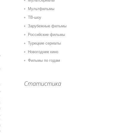
Мультсериалы
Мультфильмы
ТВ-шоу
Зарубежные фильмы
Российские фильмы
Турецкие сериалы
Новогоднее кино
0
Фильмы по годам
,
е
,
,
Статистика
т
о
ь
к
и
д
т
ы
о